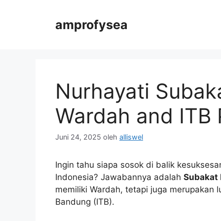
Langsung
ke
amprofysea
isi
Nurhayati Subaka
Wardah and ITB 
Juni 24, 2025
oleh
alliswel
Ingin tahu siapa sosok di balik kesukses
Indonesia? Jawabannya adalah
Subakat 
memiliki Wardah, tetapi juga merupakan lu
Bandung (ITB).