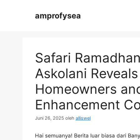
Langsung
ke
amprofysea
isi
Safari Ramadhan 
Askolani Reveals
Homeowners an
Enhancement C
Juni 26, 2025
oleh
alliswel
Hai semuanya! Berita luar biasa dari Ban